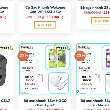
kome
Củ Sạc Nhanh Wekome
Bộ sạc nhanh 25
5w
Gan WP-U23 35w
Giá
210.000
₫
195
gốc
Giá
Giá
Giá
000
₫
280.000
₫
250.000
₫
là:
hiện
gốc
hiện
ĐỌC TIẾP
210.
tại
là:
tại
ĐỌC TIẾP
0 ₫.
là:
280.000 ₫.
là:
280.000 ₫.
250.000 ₫.
-22%
-22%
o CS17
Bộ sạc nhanh 18w HOCO
Bộ sạc nhanh 1
chân TypeC
chân Micro 
Giá
Giá
Giá
Giá