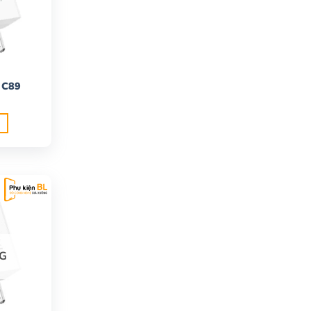
 C89
G