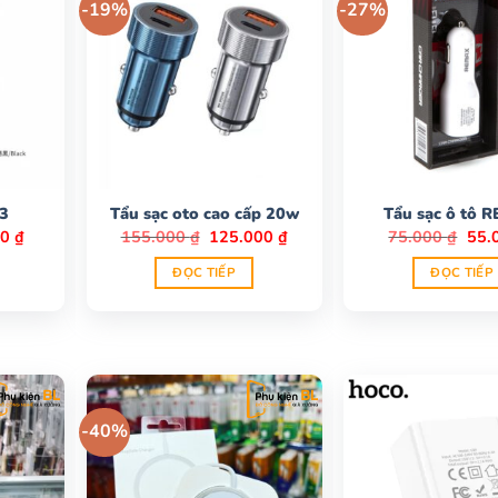
-19%
-27%
Z3
Tẩu sạc oto cao cấp 20w
Tẩu sạc ô tô 
Giá
Giá
Giá
Giá
00
₫
155.000
₫
125.000
₫
75.000
₫
55.
hiện
gốc
hiện
gốc
tại
là:
tại
là:
ĐỌC TIẾP
ĐỌC TIẾP
00 ₫.
là:
155.000 ₫.
là:
75.0
95.000 ₫.
125.000 ₫.
-40%