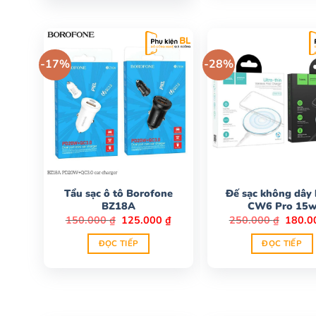
-17%
-28%
Tẩu sạc ô tô Borofone
Đế sạc không dây
BZ18A
CW6 Pro 15
Giá
Giá
Giá
150.000
₫
125.000
₫
250.000
₫
180.
gốc
hiện
gốc
là:
tại
là:
ĐỌC TIẾP
ĐỌC TIẾP
150.000 ₫.
là:
250.00
125.000 ₫.