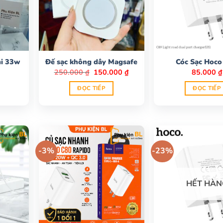
mi 33w
Đế sạc không dây Magsafe
Cóc Sạc Hoco
Giá
Giá
250.000
₫
150.000
₫
85.000
₫
gốc
hiện
là:
tại
ĐỌC TIẾP
ĐỌC TIẾP
250.000 ₫.
là:
150.000 ₫.
-3%
-23%
HẾT HÀN