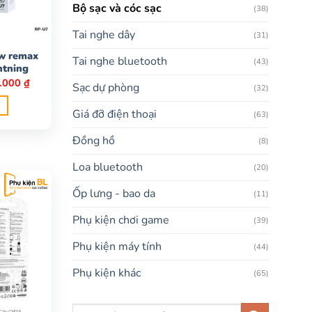
Bộ sạc và cóc sạc
(38)
Tai nghe dây
(31)
w remax
Tai nghe bluetooth
(43)
htning
Giá
.000
₫
Sạc dự phòng
(32)
hiện
tại
000 ₫.
là:
Giá đỡ điện thoại
(63)
195.000 ₫.
Đồng hồ
(8)
Loa bluetooth
(20)
Ốp lưng - bao da
(11)
Phụ kiện chơi game
(39)
Phụ kiện máy tính
(44)
Phụ kiện khác
(65)
Tìm