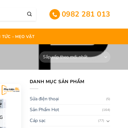
0982 281 013
N TỨC – MẸO VẶT
DANH MỤC SẢN PHẨM
Sửa điện thoại
(5)
Sản Phẩm Hot
(164)
G
Cáp sạc
(77)