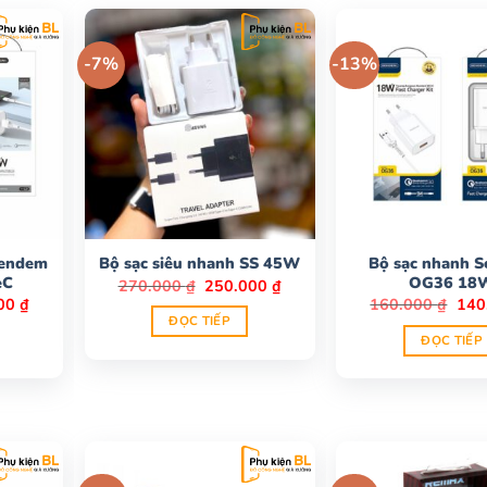
-7%
-13%
Sendem
Bộ sạc nhanh 
Bộ sạc siêu nhanh SS 45W
eC
OG36 18
Giá
Giá
270.000
₫
250.000
₫
gốc
hiện
Giá
Giá
000
₫
160.000
₫
140
là:
tại
hiện
gốc
ĐỌC TIẾP
270.000 ₫.
là:
tại
là:
ĐỌC TIẾP
250.000 ₫.
0 ₫.
là:
160.
250.000 ₫.