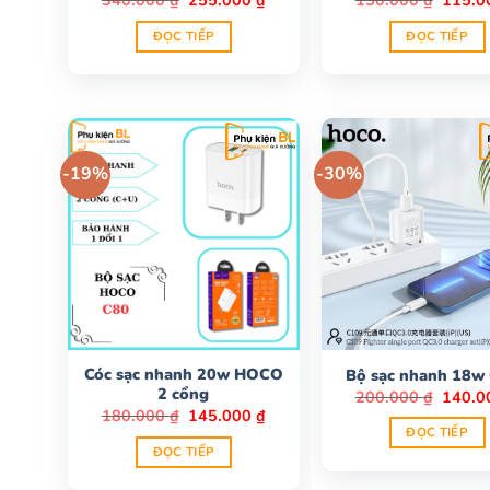
340.000
₫
255.000
₫
150.000
₫
115.
gốc
hiện
gốc
là:
tại
là:
ĐỌC TIẾP
ĐỌC TIẾP
340.000 ₫.
là:
150.00
255.000 ₫.
-19%
-30%
Cóc sạc nhanh 20w HOCO
Bộ sạc nhanh 18w
2 cổng
Giá
200.000
₫
140.
gốc
Giá
Giá
180.000
₫
145.000
₫
là:
gốc
hiện
ĐỌC TIẾP
200.00
là:
tại
ĐỌC TIẾP
180.000 ₫.
là:
145.000 ₫.