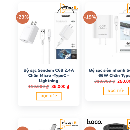
-23%
-19%
Bộ sạc Sendem C68 2.4A
Bộ sạc siêu nhanh 
Chân Micro -TypeC –
66W Chân Typ
Lightning
Giá
310.000
₫
250.
gốc
Giá
Giá
110.000
₫
85.000
₫
là:
gốc
hiện
ĐỌC TIẾP
310.00
là:
tại
ĐỌC TIẾP
110.000 ₫.
là:
85.000 ₫.