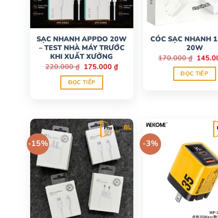
SẠC NHANH APPDO 20W
CÓC SẠC NHANH 
– TEST NHÀ MÁY TRƯỚC
20W
KHI XUẤT XƯỞNG
Giá
170.000
₫
145.
gốc
Giá
Giá
220.000
₫
175.000
₫
là:
gốc
hiện
ĐỌC TIẾP
170.00
là:
tại
ĐỌC TIẾP
220.000 ₫.
là:
175.000 ₫.
-15%
-3%