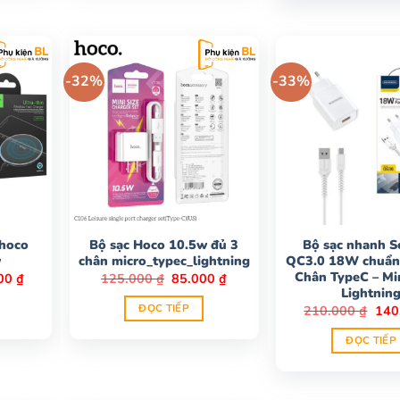
-32%
-33%
 hoco
Bộ sạc Hoco 10.5w đủ 3
Bộ sạc nhanh 
w
chân micro_typec_lightning
QC3.0 18W chuẩn
Chân TypeC – Mi
Giá
Giá
Giá
000
₫
125.000
₫
85.000
₫
hiện
gốc
hiện
Lightnin
tại
là:
tại
ĐỌC TIẾP
Giá
210.000
₫
140
0 ₫.
là:
125.000 ₫.
là:
gốc
180.000 ₫.
85.000 ₫.
là:
ĐỌC TIẾP
210.