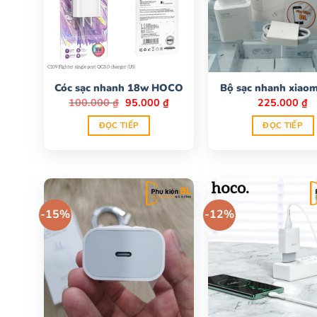
Cóc sạc nhanh 18w HOCO
Bộ sạc nhanh xiao
Giá
Giá
100.000
₫
95.000
₫
225.000
₫
gốc
hiện
là:
tại
ĐỌC TIẾP
ĐỌC TIẾP
100.000 ₫.
là:
95.000 ₫.
-15%
-12%