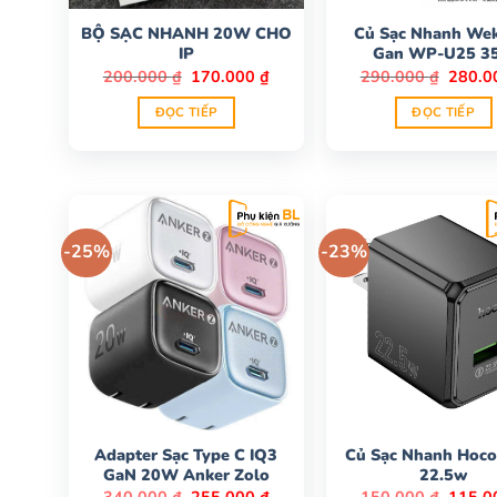
BỘ SẠC NHANH 20W CHO
Củ Sạc Nhanh We
IP
Gan WP-U25 3
Giá
Giá
Giá
200.000
₫
170.000
₫
290.000
₫
280.
gốc
hiện
gốc
là:
tại
là:
ĐỌC TIẾP
ĐỌC TIẾP
200.000 ₫.
là:
290.00
170.000 ₫.
-25%
-23%
Adapter Sạc Type C IQ3
Củ Sạc Nhanh Hoc
GaN 20W Anker Zolo
22.5w
Giá
Giá
Giá