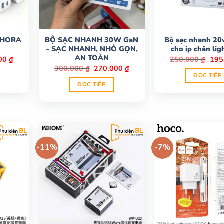
1HORA
BỘ SẠC NHANH 30W GaN
Bộ sạc nhanh 20
– SẠC NHANH, NHỎ GỌN,
cho ip chân lig
AN TOÀN
Giá
Giá
000
₫
250.000
₫
195
hiện
gốc
Giá
Giá
300.000
₫
270.000
₫
tại
là:
gốc
hiện
ĐỌC TIẾP
0 ₫.
là:
250.
là:
tại
ĐỌC TIẾP
145.000 ₫.
300.000 ₫.
là:
270.000 ₫.
-11%
-7%