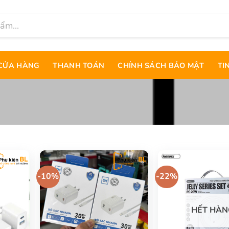
CỬA HÀNG
THANH TOÁN
CHÍNH SÁCH BẢO MẬT
TI
-10%
-22%
HẾT HÀN