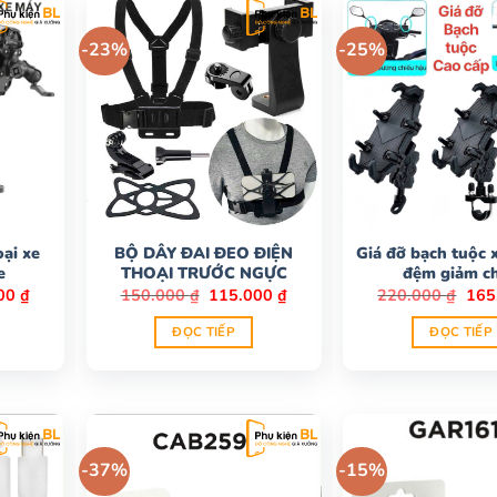
-23%
-25%
oại xe
BỘ DÂY ĐAI ĐEO ĐIỆN
Giá đỡ bạch tuộc 
e
THOẠI TRƯỚC NGỰC
đệm giảm c
Giá
Giá
Giá
Giá
000
₫
150.000
₫
115.000
₫
220.000
₫
165
hiện
gốc
hiện
gốc
tại
là:
tại
là:
ĐỌC TIẾP
ĐỌC TIẾP
0 ₫.
là:
150.000 ₫.
là:
220.
265.000 ₫.
115.000 ₫.
-37%
-15%