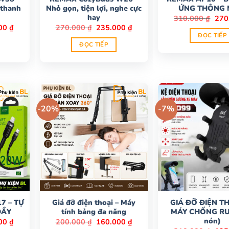
 thanh
Nhỏ gọn, tiện lợi, nghe cực
ỨNG THÔNG 
hay
Giá
310.000
₫
270
gốc
Giá
Giá
Giá
000
₫
270.000
₫
235.000
₫
là:
hiện
gốc
hiện
ĐỌC TIẾP
310.
tại
là:
tại
ĐỌC TIẾP
0 ₫.
là:
270.000 ₫.
là:
220.000 ₫.
235.000 ₫.
-20%
-7%
7 – TỰ
Giá đỡ điện thoại – Máy
GIÁ ĐỠ ĐIỆN T
ĐẦY
tính bảng đa năng
MÁY CHỐNG RU
nón)
Giá
Giá
Giá
000
₫
200.000
₫
160.000
₫
hiện
gốc
hiện