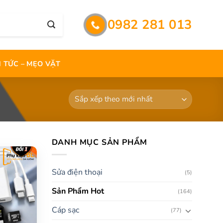
0982 281 013
N TỨC – MẸO VẶT
DANH MỤC SẢN PHẨM
Sửa điện thoại
(5)
Sản Phẩm Hot
(164)
Cáp sạc
(77)