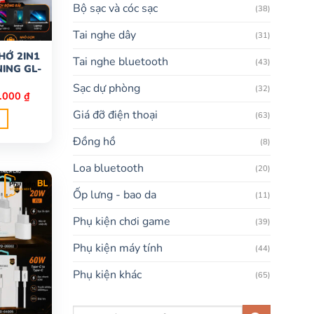
Bộ sạc và cóc sạc
(38)
Tai nghe dây
(31)
HỚ 2IN1
Tai nghe bluetooth
(43)
NING GL-
Sạc dự phòng
(32)
Giá
.000
₫
hiện
Giá đỡ điện thoại
tại
(63)
000 ₫.
là:
115.000 ₫.
Đồng hồ
(8)
Loa bluetooth
(20)
Ốp lưng - bao da
(11)
Phụ kiện chơi game
(39)
Phụ kiện máy tính
(44)
Phụ kiện khác
(65)
Tìm