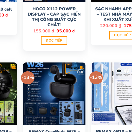
HOCO X112 POWER
SẠC NHANH AP
0 cell
DISPLAY – CÁP SẠC HIỂN
– TEST NHÀ MÁ
Giá
000
₫
hiện
THỊ CÔNG SUẤT CỰC
KHI XUẤT X
tại
CHẤT!
Giá
220.000
₫
175
0 ₫.
là:
gốc
Giá
Giá
155.000
₫
95.000
₫
345.000 ₫.
là:
gốc
hiện
ĐỌC TIẾP
220.
là:
tại
ĐỌC TIẾP
155.000 ₫.
là:
95.000 ₫.
-13%
-13%
W38 –
REMAX CozyBuds W26 –
REMAX AP10 – 