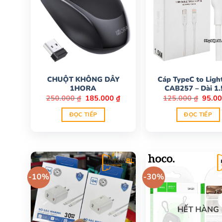
CHUỘT KHÔNG DÂY
Cáp TypeC to Ligh
1HORA
CAB257 – Dài 1
Giá
Giá
Giá
250.000
₫
185.000
₫
125.000
₫
95.0
gốc
hiện
gốc
là:
tại
là:
ĐỌC TIẾP
ĐỌC TIẾP
250.000 ₫.
là:
125.0
185.000 ₫.
-10%
-30%
HẾT HÀNG