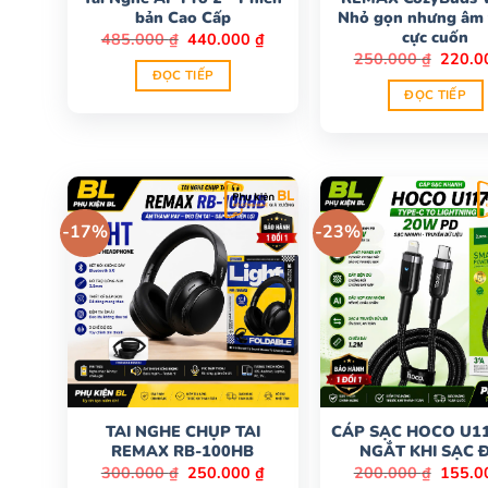
bản Cao Cấp
Nhỏ gọn nhưng âm
cực cuốn
Giá
Giá
485.000
₫
440.000
₫
gốc
hiện
Giá
250.000
₫
220.
là:
tại
gốc
ĐỌC TIẾP
485.000 ₫.
là:
là:
ĐỌC TIẾP
440.000 ₫.
250.00
-17%
-23%
TAI NGHE CHỤP TAI
CÁP SẠC HOCO U11
REMAX RB-100HB
NGẮT KHI SẠC 
Giá
Giá
Giá
300.000
₫
250.000
₫
200.000
₫
155.
gốc
hiện
gốc