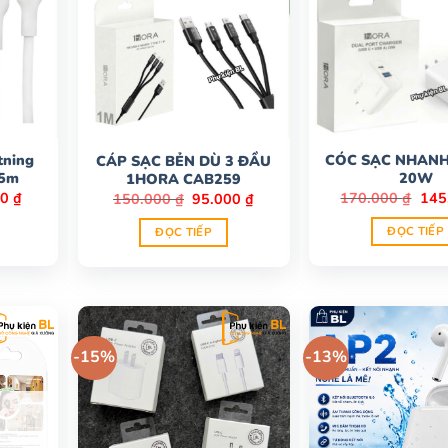
tning
CÓC SẠC NHAN
CÁP SẠC BẺN DÙ 3 ĐẦU
.5m
20W
1HORA CAB259
Giá
Giá
Giá
Giá
00
₫
170.000
₫
145
150.000
₫
95.000
₫
hiện
gốc
gốc
hiện
tại
là:
là:
tại
ĐỌC TIẾP
ĐỌC TIẾP
00 ₫.
là:
170.
150.000 ₫.
là:
95.000 ₫.
95.000 ₫.
-15%
-13%