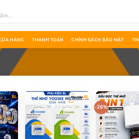
CỬA HÀNG
THANH TOÁN
CHÍNH SÁCH BẢO MẬT
TI
-26%