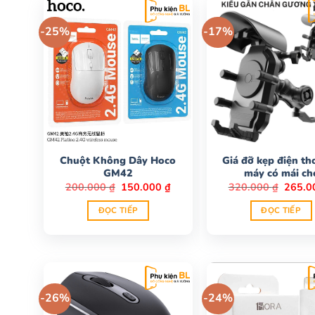
-25%
-17%
Chuột Không Dây Hoco
Giá đỡ kẹp điện th
GM42
máy có mái ch
Giá
Giá
Giá
200.000
₫
150.000
₫
320.000
₫
265.
gốc
hiện
gốc
là:
tại
là:
ĐỌC TIẾP
ĐỌC TIẾP
200.000 ₫.
là:
320.00
150.000 ₫.
-26%
-24%