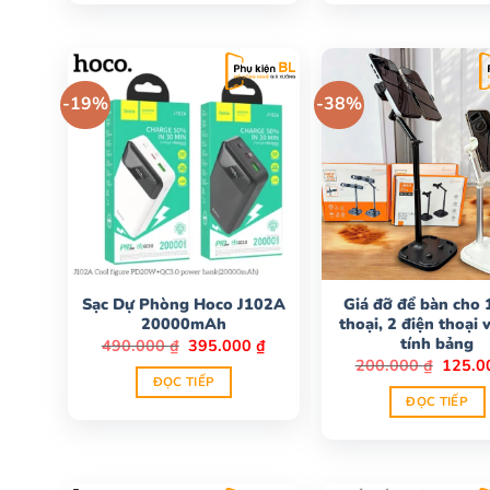
-19%
-38%
Sạc Dự Phòng Hoco J102A
Giá đỡ để bàn cho 
20000mAh
thoại, 2 điện thoại
tính bảng
Giá
Giá
490.000
₫
395.000
₫
gốc
hiện
Giá
200.000
₫
125.
là:
tại
gốc
ĐỌC TIẾP
490.000 ₫.
là:
là:
ĐỌC TIẾP
395.000 ₫.
200.00