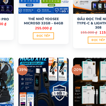
THẺ NHỚ YOOSEE
ĐẦU ĐỌC THẺ N
 PRO
MICROSD 32GB – 64GB
TYPE-C & LIGHT
Giá
000
₫
hiện
308
255.000
₫
tại
Giá
155.000
₫
115
0 ₫.
là:
gốc
ĐỌC TIẾP
755.000 ₫.
là:
ĐỌC TIẾP
155.
-39%
-20%