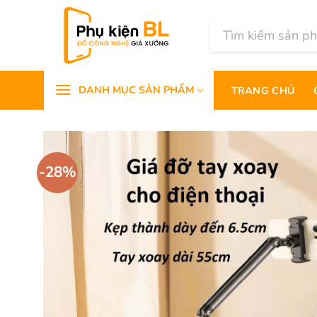
Chuyển
đến
Tìm
kiếm:
nội
dung
DANH MỤC SẢN PHẨM
TRANG CHỦ
-28%