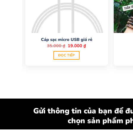
O M105
Cáp sạc micro USB giá rẻ
Giá
Giá
Giá
₫
35.000
₫
19.000
₫
hiện
gốc
hiện
tại
là:
tại
ĐỌC TIẾP
.
là:
35.000 ₫.
là:
125.000 ₫.
19.000 ₫.
Gửi thông tin của bạn để đư
chọn sản phẩm ph