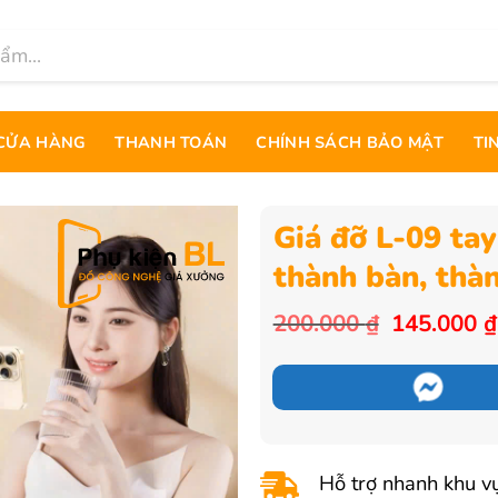
CỬA HÀNG
THANH TOÁN
CHÍNH SÁCH BẢO MẬT
TI
Giá đỡ L-09 tay
thành bàn, thà
Giá
200.000
₫
145.000
₫
gốc
là:
200.000 ₫
Hỗ trợ nhanh khu vự