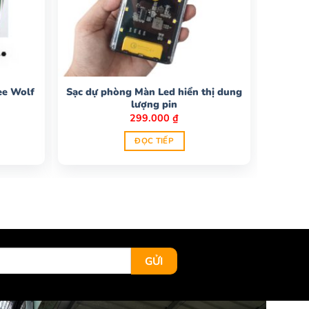
ee Wolf
Sạc dự phòng Màn Led hiển thị dung
lượng pin
Giá
₫
299.000
₫
hiện
tại
ĐỌC TIẾP
.
là:
195.000 ₫.