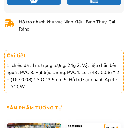
100.000 ₫.
là:
85.000 ₫.
Hỗ trợ nhanh khu vực Ninh Kiều, Bình Thủy, Cái
Răng.
Chi tiết
1, chiều dài: 1m; trọng lượng: 24g
2. Vật liệu chăn bên
ngoài: PVC
3. Vật liệu chung: PVC
4. Lõi: (43 / 0.08) * 2
+ (16 / 0.08) * 3
OD3.5mm
5. Hỗ trợ sạc nhanh Apple
PD 20W
SẢN PHẨM TƯƠNG TỰ