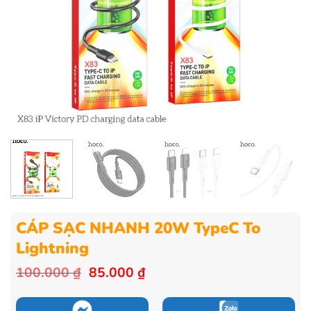
CÁP SẠC NHANH 20W TypeC To
Lightning
Giá
Giá
100.000
₫
85.000
₫
gốc
hiện
là:
tại