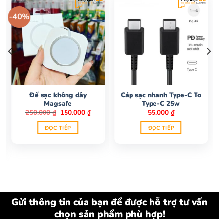
-40%
Đế sạc không dây
Cáp sạc nhanh Type-C To
Magsafe
Type-C 25w
Giá
Giá
250.000
₫
150.000
₫
55.000
₫
gốc
hiện
là:
tại
ĐỌC TIẾP
ĐỌC TIẾP
250.000 ₫.
là:
150.000 ₫.
00 ₫.
Gửi thông tin của bạn để được hỗ trợ tư vấn
chọn sản phẩm phù hợp!