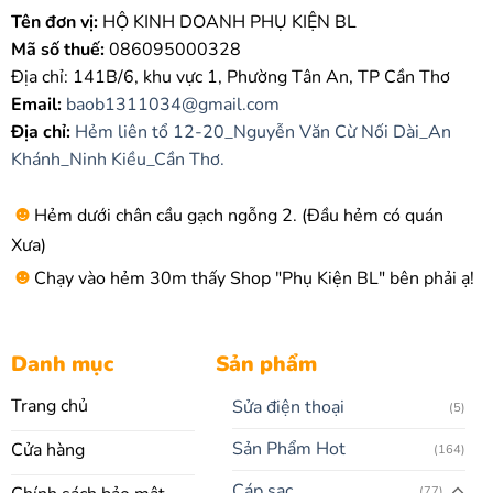
Tên đơn vị:
HỘ KINH DOANH PHỤ KIỆN BL
Mã số thuế:
086095000328
Địa chỉ: 141B/6, khu vực 1, Phường Tân An, TP Cần Thơ
Email:
baob1311034@gmail.com
Địa chỉ:
Hẻm liên tổ 12-20_Nguyễn Văn Cừ Nối Dài_An
Khánh_Ninh Kiều_Cần Thơ.
☻
Hẻm dưới chân cầu gạch ngỗng 2. (Đầu hẻm có quán
Xưa)
☻
Chạy vào hẻm 30m thấy Shop "Phụ Kiện BL" bên phải ạ!
Danh mục
Sản phẩm
Trang chủ
Sửa điện thoại
(5)
Sản Phẩm Hot
Cửa hàng
(164)
Cáp sạc
(77)