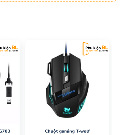
 G703
Chuột gaming T-wolf