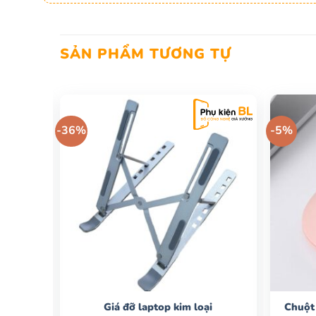
SẢN PHẨM TƯƠNG TỰ
-36%
-5%
i
Giá đỡ laptop kim loại
Chuột