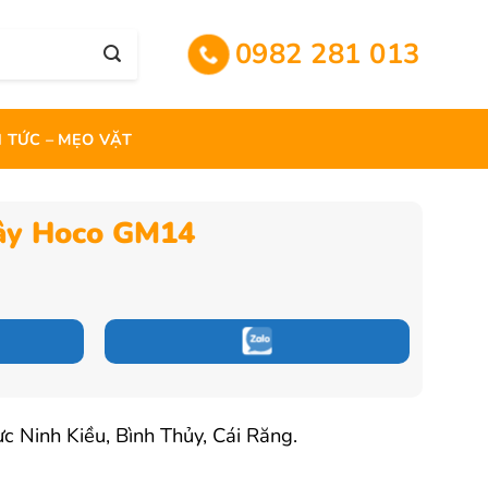
0982 281 013
N TỨC – MẸO VẶT
ây Hoco GM14
Giá
hiện
tại
.
là:
165.000 ₫.
c Ninh Kiều, Bình Thủy, Cái Răng.