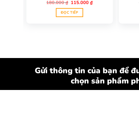
Giá
Giá
180.000
₫
115.000
₫
gốc
hiện
là:
tại
ĐỌC TIẾP
180.000 ₫.
là:
115.000 ₫.
Gửi thông tin của bạn để đư
chọn sản phẩm ph