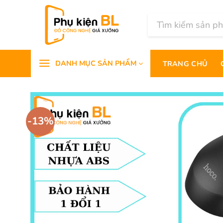
Chuyển
đến
Tìm
kiếm:
nội
dung
DANH MỤC SẢN PHẨM
TRANG CHỦ
-13%