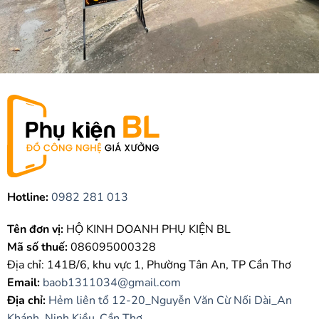
Hotline:
0982 281 013
Tên đơn vị:
HỘ KINH DOANH PHỤ KIỆN BL
Mã số thuế:
086095000328
Địa chỉ: 141B/6, khu vực 1, Phường Tân An, TP Cần Thơ
Email:
baob1311034@gmail.com
Địa chỉ:
Hẻm liên tổ 12-20_Nguyễn Văn Cừ Nối Dài_An
Khánh_Ninh Kiều_Cần Thơ.