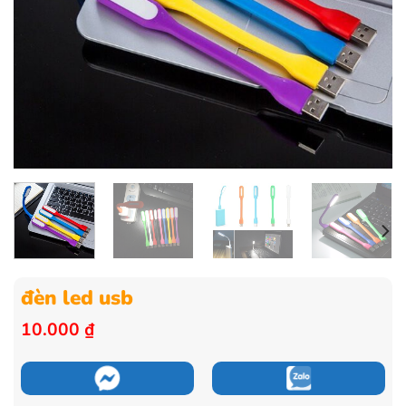
đèn led usb
10.000
₫