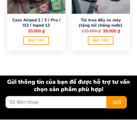
Case Airpod 2 / 3 / Pro /
Túi treo đầu xe máy
I12 / Inpod 12
(tặng túi chống nước)
Giá
Giá
20.000
₫
135.000
₫
99.000
₫
gốc
hiện
là:
tại
ĐỌC TIẾP
ĐỌC TIẾP
135.000 ₫.
là:
99.000 ₫
Gửi thông tin của bạn để được hỗ trợ tư vấn
chọn sản phẩm phù hợp!