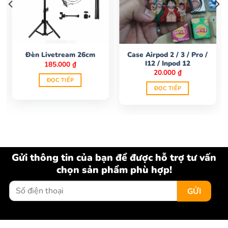
Case Airpod 2 / 3 / Pro /
Đèn Livetream 26cm
I12 / Inpod 12
185.000
₫
20.000
₫
ĐỌC TIẾP
ĐỌC TIẾP
Gửi thông tin của bạn để được hỗ trợ tư vấn
chọn sản phẩm phù hợp!