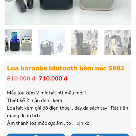
Loa karaoke blutooth kèm mic S882
Giá
Giá
810.000
₫
710.000
₫
gốc
hiện
là:
tại
Mẫu loa kèm 2 míc hát blt mẫu mới !
810.000 ₫.
là:
Thiết kế 2 màu đen , kem !
710.000 ₫.
Loa hát kèm giá đỡ điện thoại , dây da sách tay ! Rất tiện
mang đi du lịch.
Âm thanh loa móc cực ấm , to … xịn xò