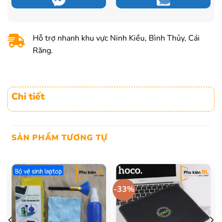
30.000 ₫.
là:
20.000 ₫.
Hỗ trợ nhanh khu vực Ninh Kiều, Bình Thủy, Cái
Răng.
Chi tiết
SẢN PHẨM TƯƠNG TỰ
-33%