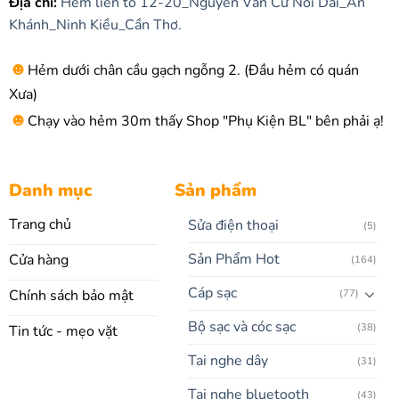
Địa chỉ:
Hẻm liên tổ 12-20_Nguyễn Văn Cừ Nối Dài_An
Khánh_Ninh Kiều_Cần Thơ.
☻
Hẻm dưới chân cầu gạch ngỗng 2. (Đầu hẻm có quán
Xưa)
☻
Chạy vào hẻm 30m thấy Shop "Phụ Kiện BL" bên phải ạ!
Danh mục
Sản phẩm
Trang chủ
Sửa điện thoại
(5)
Sản Phẩm Hot
Cửa hàng
(164)
Cáp sạc
Chính sách bảo mật
(77)
Bộ sạc và cóc sạc
(38)
Tin tức - mẹo vặt
Tai nghe dây
(31)
Tai nghe bluetooth
(43)