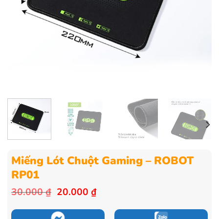
Miếng Lót Chuột Gaming – ROBOT
RP01
Giá
Giá
30.000
₫
20.000
₫
gốc
hiện
là:
tại