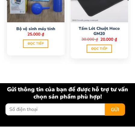
Tấm Lót Chuột Hoco
Bộ vệ sinh máy tính
GM20
25.000
₫
Giá
Giá
30.000
₫
20.000
₫
gốc
hiện
ĐỌC TIẾP
là:
tại
ĐỌC TIẾP
30.000 ₫.
là:
20.000 ₫.
Gửi thông tin của bạn để được hỗ trợ tư vấn
chọn sản phẩm phù hợp!