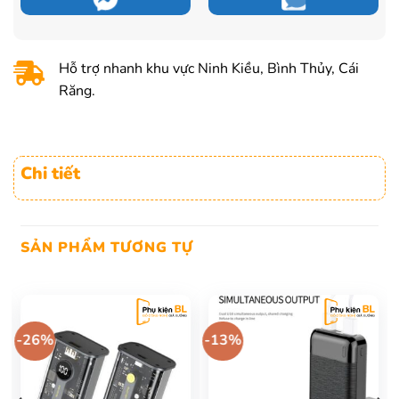
570.000 ₫.
là:
470.000 ₫.
Hỗ trợ nhanh khu vực Ninh Kiều, Bình Thủy, Cái
Răng.
Chi tiết
SẢN PHẨM TƯƠNG TỰ
-26%
-13%