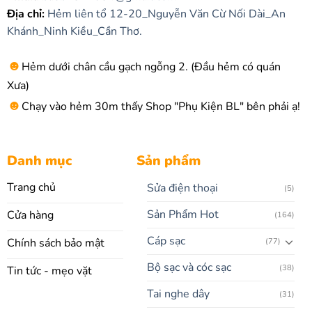
Địa chỉ:
Hẻm liên tổ 12-20_Nguyễn Văn Cừ Nối Dài_An
Khánh_Ninh Kiều_Cần Thơ.
☻
Hẻm dưới chân cầu gạch ngỗng 2. (Đầu hẻm có quán
Xưa)
☻
Chạy vào hẻm 30m thấy Shop "Phụ Kiện BL" bên phải ạ!
Danh mục
Sản phẩm
Trang chủ
Sửa điện thoại
(5)
Sản Phẩm Hot
Cửa hàng
(164)
Cáp sạc
Chính sách bảo mật
(77)
Bộ sạc và cóc sạc
(38)
Tin tức - mẹo vặt
Tai nghe dây
(31)