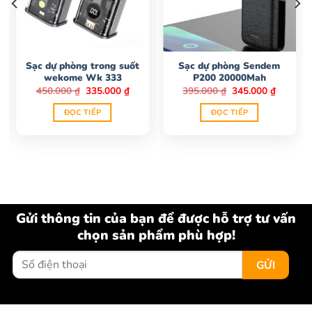
Sạc dự phòng trong suốt
Sạc dự phòng Sendem
wekome Wk 333
P200 20000Mah
Giá
Giá
Giá
Giá
450.000
₫
335.000
₫
395.000
₫
345.000
₫
gốc
hiện
gốc
hiện
là:
tại
là:
tại
ĐỌC TIẾP
ĐỌC TIẾP
450.000 ₫.
là:
395.000 ₫.
là:
335.000 ₫.
345.000
Gửi thông tin của bạn để được hỗ trợ tư vấn
chọn sản phẩm phù hợp!