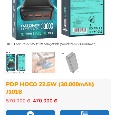
PDP HOCO 22.5W (30.000mAh)
J101B
Giá
Giá
570.000
₫
470.000
₫
gốc
hiện
là:
tại