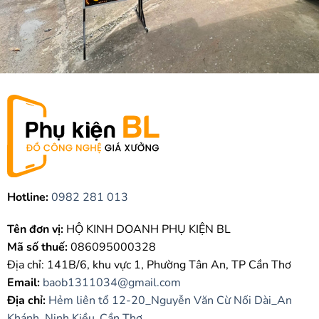
Hotline:
0982 281 013
Tên đơn vị:
HỘ KINH DOANH PHỤ KIỆN BL
Mã số thuế:
086095000328
Địa chỉ: 141B/6, khu vực 1, Phường Tân An, TP Cần Thơ
Email:
baob1311034@gmail.com
Địa chỉ:
Hẻm liên tổ 12-20_Nguyễn Văn Cừ Nối Dài_An
Khánh_Ninh Kiều_Cần Thơ.