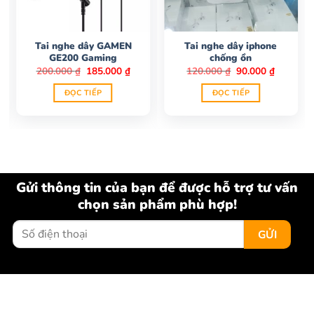
Tai nghe dây GAMEN
Tai nghe dây iphone
GE200 Gaming
chống ồn
Giá
Giá
Giá
Giá
200.000
₫
185.000
₫
120.000
₫
90.000
₫
gốc
hiện
gốc
hiện
là:
tại
là:
tại
ĐỌC TIẾP
ĐỌC TIẾP
200.000 ₫.
là:
120.000 ₫.
là:
185.000 ₫.
90.000 ₫
Gửi thông tin của bạn để được hỗ trợ tư vấn
chọn sản phẩm phù hợp!