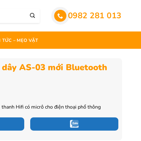
0982 281 013
N TỨC – MẸO VẶT
 dây AS-03 mới Bluetooth
Giá
hiện
tại
 thanh Hifi có micrô cho điện thoại phổ thông
.
là:
195.000 ₫.