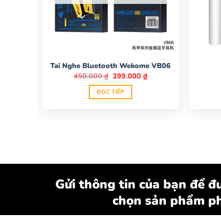
hình mèo
Tai Nghe Bluetooth Wekome VB06
Giá
Giá
Giá
₫
450.000
₫
399.000
₫
hiện
gốc
hiện
tại
là:
tại
ĐỌC TIẾP
.
là:
450.000 ₫.
là:
195.000 ₫.
399.000 ₫.
Gửi thông tin của bạn để đư
chọn sản phẩm ph